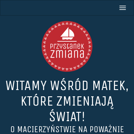
PRZYSTANEK
Przełą
ZMIANA
nawig
WITAMY WŚRÓD MATEK,
KTÓRE ZMIENIAJĄ
ŚWIAT!
O MACIERZYŃSTWIE NA POWAŻNIE